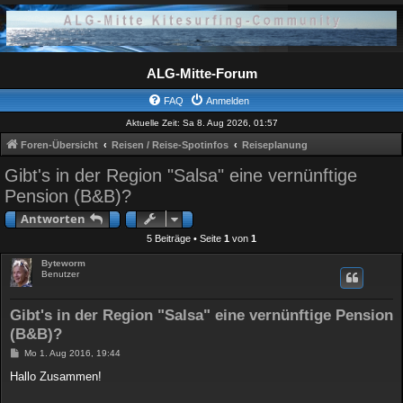
ALG-Mitte-Forum
FAQ
Anmelden
Aktuelle Zeit: Sa 8. Aug 2026, 01:57
Foren-Übersicht
Reisen / Reise-Spotinfos
Reiseplanung
Gibt's in der Region "Salsa" eine vernünftige
Pension (B&B)?
Antworten
5 Beiträge • Seite
1
von
1
Byteworm
Benutzer
Gibt's in der Region "Salsa" eine vernünftige Pension
(B&B)?
B
Mo 1. Aug 2016, 19:44
e
i
Hallo Zusammen!
t
r