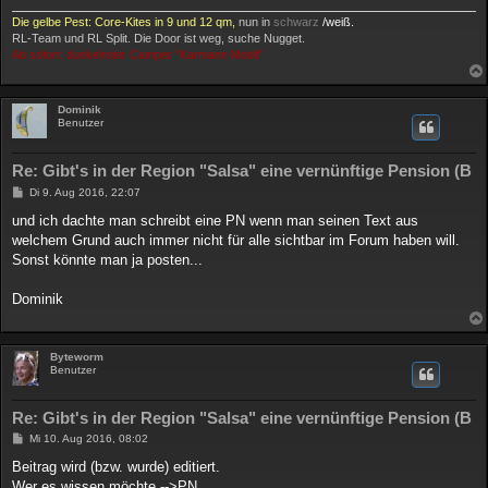
Die gelbe Pest: Core-Kites in 9 und 12 qm,
nun in
schwarz
/weiß.
RL-Team und RL Split. Die Door ist weg, suche Nugget.
Ab sofort: dunkelroter Camper "Karmann Mobil"
Dominik
Benutzer
Re: Gibt's in der Region "Salsa" eine vernünftige Pension (B
B
Di 9. Aug 2016, 22:07
e
i
und ich dachte man schreibt eine PN wenn man seinen Text aus
t
welchem Grund auch immer nicht für alle sichtbar im Forum haben will.
r
a
Sonst könnte man ja posten...
g
Dominik
Byteworm
Benutzer
Re: Gibt's in der Region "Salsa" eine vernünftige Pension (B
B
Mi 10. Aug 2016, 08:02
e
i
Beitrag wird (bzw. wurde) editiert.
t
Wer es wissen möchte -->PN