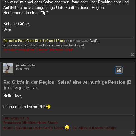
a
Ich würd' mir mal gern Salsa ansehen, fand aber über Booking.com und
g
AirBNB keine kostengünstige Unterkunft in dieser Region.
Hat jemand da einen Tip?
Schöne Grüße,
Uwe
Die gelbe Pest: Core-Kites in 9 und 12 qm,
nun in
schwarz
/weiß.
RL-Team und RL Split. Die Door ist weg, suche Nugget.
Ab sofort: dunkelroter Camper "Karmann Mobil"
perrito piloto
Benutzer
Re: Gibt's in der Region "Salsa" eine vernünftige Pension (B
B
Di 2. Aug 2016, 17:11
e
i
Hallo Uwe,
t
r
a
schau mal in Deine PN!
g
unterwegs mit JN...
Primadonna (die Kites mit der Blume)
Board: JN ChitChat 130 im Circus Mantel
- UG Kipuna 5.8 Schw./Orange