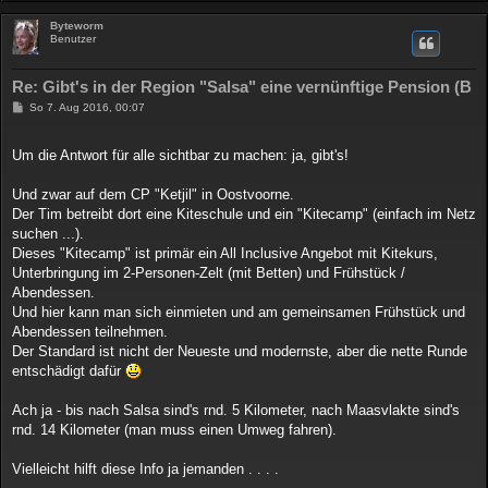
Byteworm
Benutzer
Re: Gibt's in der Region "Salsa" eine vernünftige Pension (B
B
So 7. Aug 2016, 00:07
e
i
t
Um die Antwort für alle sichtbar zu machen: ja, gibt's!
r
a
g
Und zwar auf dem CP "Ketjil" in Oostvoorne.
Der Tim betreibt dort eine Kiteschule und ein "Kitecamp" (einfach im Netz
suchen ...).
Dieses "Kitecamp" ist primär ein All Inclusive Angebot mit Kitekurs,
Unterbringung im 2-Personen-Zelt (mit Betten) und Frühstück /
Abendessen.
Und hier kann man sich einmieten und am gemeinsamen Frühstück und
Abendessen teilnehmen.
Der Standard ist nicht der Neueste und modernste, aber die nette Runde
entschädigt dafür
Ach ja - bis nach Salsa sind's rnd. 5 Kilometer, nach Maasvlakte sind's
rnd. 14 Kilometer (man muss einen Umweg fahren).
Vielleicht hilft diese Info ja jemanden . . . .