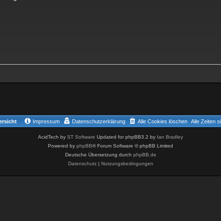
rsicht
Impressum
Datenschutzerklärung
Alle Cookies löschen
Alle Zeiten 
AcidTech by
ST Software
Updated for phpBB3.2 by
Ian Bradley
Powered by
phpBB
® Forum Software © phpBB Limited
Deutsche Übersetzung durch
phpBB.de
Datenschutz
|
Nutzungsbedingungen