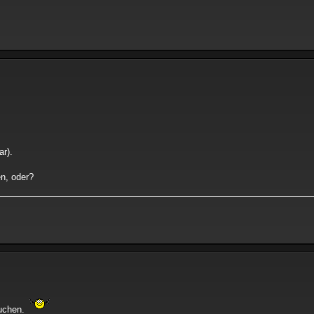
ar).
n, oder?
suchen.