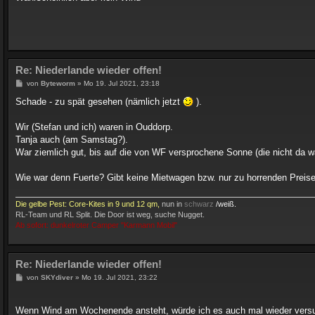
Re: Niederlande wieder offen!
B
von
Byteworm
»
Mo 19. Jul 2021, 23:18
e
i
Schade - zu spät gesehen (nämlich jetzt
).
t
r
a
Wir (Stefan und ich) waren in Ouddorp.
g
Tanja auch (am Samstag?).
War ziemlich gut, bis auf die von WF versprochene Sonne (die nicht da w
Wie war denn Fuerte? Gibt keine Mietwagen bzw. nur zu horrenden Preise
Die gelbe Pest: Core-Kites in 9 und 12 qm,
nun in
schwarz
/weiß.
RL-Team und RL Split. Die Door ist weg, suche Nugget.
Ab sofort: dunkelroter Camper "Karmann Mobil"
Re: Niederlande wieder offen!
B
von
SKYdiver
»
Mo 19. Jul 2021, 23:22
e
i
t
Wenn Wind am Wochenende ansteht, würde ich es auch mal wieder ver
r