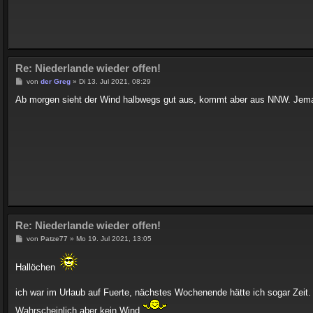
Re: Niederlande wieder offen!
B
von
der Greg
»
Di 13. Jul 2021, 08:29
e
i
Ab morgen sieht der Wind halbwegs gut aus, kommt aber aus NNW. Jema
t
r
a
g
Re: Niederlande wieder offen!
B
von
Patze77
»
Mo 19. Jul 2021, 13:05
e
i
t
Hallöchen
r
a
g
ich war im Urlaub auf Fuerte, nächstes Wochenende hätte ich sogar Zeit.
Wahrscheinlich aber kein Wind