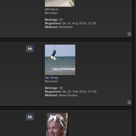
SKYdiver
Benutzer
Beiträge:
45
Registriert:
Do 14. Aug 2014, 21:50
Wohnort:
Dortmund
N
a
c
h
o
b
e
n
der Greg
Benutzer
Beiträge:
36
Registriert:
Mo 15. Feb 2016, 07:35
Wohnort:
Haan-Gruiten
N
a
c
h
o
b
e
n