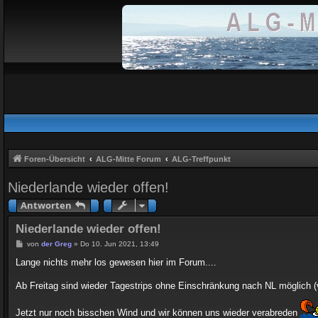
Foren-Übersicht
ALG-Mitte Forum
ALG-Treffpunkt
Niederlande wieder offen!
Antworten
Niederlande wieder offen!
B
von
der Greg
»
Do 10. Jun 2021, 13:49
e
i
Lange nichts mehr los gewesen hier im Forum....
t
r
Ab Freitag sind wieder Tagestrips ohne Einschränkung nach NL möglich (v
a
g
Jetzt nur noch bisschen Wind und wir können uns wieder verabreden