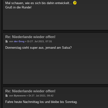
a
Mal schauen, wie es sich bis dahin entwickelt...
g
Gruß in die Runde!
Re: Niederlande wieder offen!
B
von
der Greg
»
Di 27. Jul 2021, 07:31
e
i
Donnerstag sieht super aus, jemand am Salsa?
t
r
a
g
Re: Niederlande wieder offen!
B
von
Byteworm
»
Di 27. Jul 2021, 09:42
e
i
Fahre heute Nachmittag los und bleibe bis Sonntag.
t
r