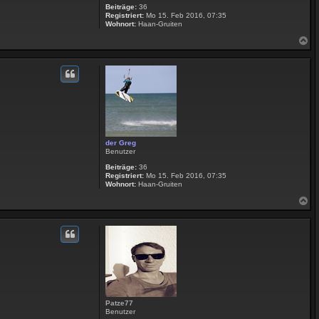
Beiträge:
36
Registriert:
Mo 15. Feb 2016, 07:35
Wohnort:
Haan-Gruiten
N
a
c
h
o
b
e
n
der Greg
Benutzer
Beiträge:
36
Registriert:
Mo 15. Feb 2016, 07:35
Wohnort:
Haan-Gruiten
N
a
c
h
o
b
e
n
Patze77
Benutzer