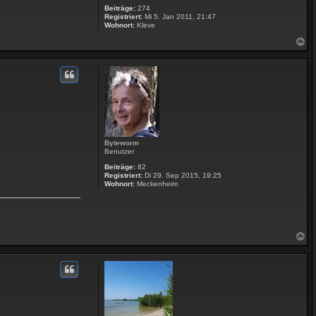
Beiträge:
274
Registriert:
Mi 5. Jan 2011, 21:47
Wohnort:
Kleve
N
a
c
h
o
b
e
n
Byteworm
Benutzer
Beiträge:
82
Registriert:
Di 29. Sep 2015, 19:25
Wohnort:
Meckenheim
N
a
c
h
o
b
e
n