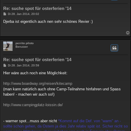
Re: suche spot für osterferien '14
B
Di 28. Jan 2014, 20:02
e
i
Djerba ist eigentlich auch nen sehr schönes Revier :)
t
r
a
g
perrito piloto
Benutzer
Re: suche spot für osterferien '14
B
Di 28. Jan 2014, 20:59
e
i
Hier wäre auch noch eine Möglichkeit:
t
r
a
http://www.boardway.org/reisen/kitecamp
g
(man kann natürlich auch ohne Camp-Teilnahme hinfahren und Spass
haben! - machen wir auch so!)
http://www.campingplatz-loissin.de/
- warmer spot...muss aber nicht
*Kommt auf die Def. von "warm" an -
sollte schon gehen, da Ostern ja dies Jahr relativ spät ist. Sicher nicht so