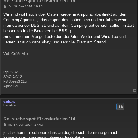
Re: suche spot für osterferien '14
B
So 26. Jan 2014, 19:28
e
i
Wir sind wohl auch über Ostern wieder in Ampuria, aba direkt auf dem
t
Camping Aquarius ;) das erspart das lästige hinn und her fahren wenn
r
a
man da bei der BBS ist, und auf dem Camping lebt es sich selbst im Zelt
g
besser als in der Baracken bei BBS ;)
Sind immer ein Menge Leute dort die Kiten Wetter und Wind Top und
Lernen ist auch ganz okey, und sehr viel Platz am Strand
Viele Grüße Alex
RipRS 32
SPX2 7/9/12
FS Spees3 21qm
Alpine Foil
catbano
Benutzer
Re: suche spot für osterferien '14
B
Mo 27. Jan 2014, 17:43
e
i
jetzt schon mal schönen dank an die, die sich die mühe gemacht
t