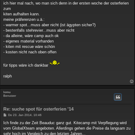
ich hier mal nach, wo man sich denn in der ersten woche der osterferien
zum
kiten aufhalten kann.
meine präferenzen u.ä.:
- warmer spot...muss aber nicht (ist ägypten sicher?)
- bestenfalls stehrevier...muss aber nicht
- da alleine, wäre camp auch ok
- eigenes material vorhanden
- kiten mit rescue wäre schön
- kosten nicht nach oben offen
für tipps wäre ich dankbar
ralph
lomu
Benutzer
Re: suche spot für osterferien '14
B
Do 23. Jan 2014, 10:46
e
i
Ich finde zu der Zeit Beauduc ganz gut. Kitecamp mit Verpflegung wird
t
vom GlobalXteam angeboten. Allerdings gehen die Preise da langsam zu
r
a
sehr hoch im Vergleich zu den letzten Jahren...