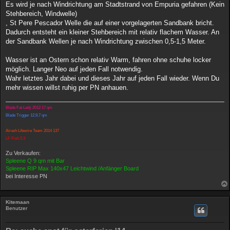
Es wird je nach Windrichtung am Stadtstrand von Empuria gefahren (Kein
Stehbereich, Windwelle)
, St Pere Pescador Welle die auf einer vorgelagerten Sandbank bricht.
Dadurch entsteht ein kleiner Stehbereich mit relativ flachem Wasser. An
der Sandbank Wellen je nach Windrichtung zwischen 0,5-1,5 Meter.
Wasser ist an Ostern schon relativ Warm, fahren ohne schuhe locker
möglich. Langer Neo auf jeden Fall notwendig.
Wahr letztes Jahr dabei und dieses Jahr auf jeden Fall wieder. Wenn Du
mehr wissen willst ruhig per PN anhauen.
Blade Fat Lady 2012 17 qm
Blade Trigger 12,9,7 qm
Airush Lifewire Team 2014 137
LF Fish 5.3
Zu Verkaufen:
Spleene Q 9 qm mit Bar
Spleene RIP Max 140x47 Leichtwind /Anfänger Board
bei Interesse PN
Kitemaan
Benutzer