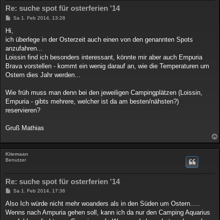
Re: suche spot für osterferien '14
B
Sa 1. Feb 2014, 13:28
e
i
Hi,
t
ich überlege in der Osterzeit auch einen von den genannten Spots
r
a
anzufahren...
g
Loissin find ich besonders interessant, könnte mir aber auch Empuria
Brava vorstellen - kommt ein wenig darauf an, wie die Temperaturen um
Ostern dies Jahr werden...
Wie früh muss man denn bei den jeweiligen Campingplätzen (Loissin,
Empuria - gibts mehrere, welcher ist da am besten/nähsten?)
reservieren?
Gruß Mathias
Kitemaan
Benutzer
Re: suche spot für osterferien '14
B
Sa 1. Feb 2014, 17:36
e
i
Also Ich würde nicht mehr woanders als in den Süden um Ostern.....
t
Wenns nach Ampuria gehen soll, kann ich da nur den Camping Aquarius
r
a