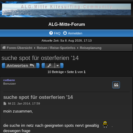
ALG-Mitte-Forum
FAQ
Anmelden
Aktuelle Zeit: Sa 8. Aug 2026, 17:13
Foren-Übersicht
Reisen / Reise-Spotinfos
Reiseplanung
suche spot für osterferien '14
Antworten
10 Beiträge • Seite
1
von
1
catbano
Benutzer
suche spot für osterferien '14
B
Mi 22. Jan 2014, 17:59
e
i
moin zusammen,
t
r
a
g
die suche im netz nach geeigneten spots nervt gewaltig
.
deswegen frage