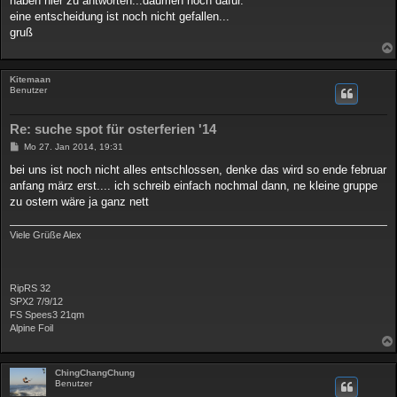
haben hier zu antworten...daumen hoch dafür.
r
a
eine entscheidung ist noch nicht gefallen...
g
gruß
Kitemaan
Benutzer
Re: suche spot für osterferien '14
B
Mo 27. Jan 2014, 19:31
e
i
bei uns ist noch nicht alles entschlossen, denke das wird so ende februar
t
anfang märz erst.... ich schreib einfach nochmal dann, ne kleine gruppe
r
a
zu ostern wäre ja ganz nett
g
Viele Grüße Alex
RipRS 32
SPX2 7/9/12
FS Spees3 21qm
Alpine Foil
ChingChangChung
Benutzer