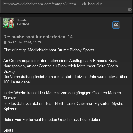
g
http://www.globalxteam.com/camps/kiteca ... ch_beauduc
Hoschi
Benutzer
Re: suche spot für osterferien '14
B
So 26. Jan 2014, 18:35
e
i
Eine günstige Möglichkeit hast Du mit Bigboy Sports.
t
r
a
An Ostern organisiert der Laden einen Ausflug nach Empuria Brava.
g
Nordspanien, an der Grenze zu Frankreich Mittelmeer Seite (Costa
Brava)
Die Veranstaltung findet zum x mal statt. Letztes Jahr waren etwas über
100 Leute dabei.
In der Woche kannst Du Material von den gängigen Grossen Marken
Testen:
Letztes Jahr war dabei: Best, North, Core, Cabrinha, Flysurfer, Mystic,
Spleene.
Hoher Fun Faktor weil für jeden Geschmack Leute dabei.
Spots: