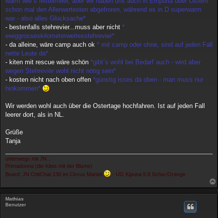
warm wie´s Mittelmeer, aber wir haben uns auch in Empuria über Ostern
schon mal den Allerwertesten abgefroren, während es in D superwarm
war - also alles Glücksache*
- bestenfalls stehrevier...muss aber nicht
*
ewiggrosseskilometerweitesstehrevier*
- da alleine, wäre camp auch ok
* mit camp oder ohne, sind auf jeden Fall
nette Leute da*
- kiten mit rescue wäre schön
*gibt´s wohl bei Bedarf auch - wird aber
wegen Stehrevier wohl nicht nötig sein*
- kosten nicht nach oben offen
*günstig isses da oben - man muss nur
hinkommen*
Wir werden wohl auch über die Ostertage hochfahren. Ist auf jeden Fall
leerer dort, als in NL.
Grüße
Tanja
unterwegs mit JN...
Primadonna (die Kites mit der Blume)
Board: JN ChitChat 130 im Circus Mantel
- UG Kipuna 5.8 Schw./Orange
Mathias
Benutzer