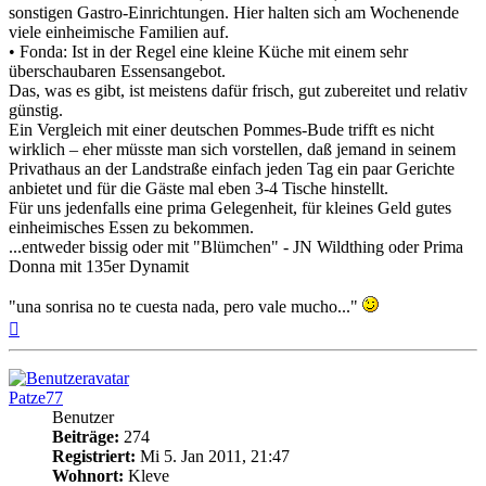
sonstigen Gastro-Einrichtungen. Hier halten sich am Wochenende
viele einheimische Familien auf.
• Fonda: Ist in der Regel eine kleine Küche mit einem sehr
überschaubaren Essensangebot.
Das, was es gibt, ist meistens dafür frisch, gut zubereitet und relativ
günstig.
Ein Vergleich mit einer deutschen Pommes-Bude trifft es nicht
wirklich – eher müsste man sich vorstellen, daß jemand in seinem
Privathaus an der Landstraße einfach jeden Tag ein paar Gerichte
anbietet und für die Gäste mal eben 3-4 Tische hinstellt.
Für uns jedenfalls eine prima Gelegenheit, für kleines Geld gutes
einheimisches Essen zu bekommen.
...entweder bissig oder mit "Blümchen" - JN Wildthing oder Prima
Donna mit 135er Dynamit
"una sonrisa no te cuesta nada, pero vale mucho..."
Nach
oben
Patze77
Benutzer
Beiträge:
274
Registriert:
Mi 5. Jan 2011, 21:47
Wohnort:
Kleve