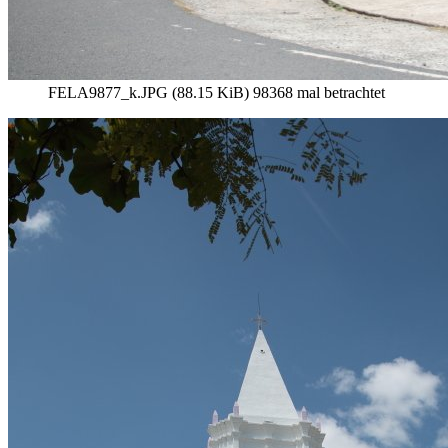
FELA9877_k.JPG (88.15 KiB) 98368 mal betrachtet