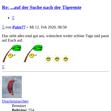
Re: ...auf der Suche nach der Tigerente
Zitieren
Beitrag
von
Patze77
»
Mi 12. Feb 2020, 08:58
Das sieht alles total gut aus, wünschen weiter schöne Tage und passt
auf Euch auf.
Nach
oben
Drachenzuechter
Benutzer
Beiträge:
554