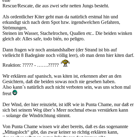
eine
Rescue/Rescate, die aus zwei sehr netten Jungs besteht.
Als ordentlicher Kiter geht man da natürlich erstmal hin und
erkundigt sich nach dem Spot bzw. irgendwelchen Gefahren,
Strömungen,
Steinen im Wasser, Stachelrochen, Quallen etc.. Die beiden winken
gleich ab: Alles safe, todo bién, no peligro.
Dann fragen wir noch anstandshalber (der Strand ist bis auf
vielleicht 8 Badegäste noch völlig leer), ob man denn hier kiten darf.
Reaktion: ????? - …….?????
Wir erklären auf spanisch, was kiten ist, erkennen aber an den
Gesichtern, daß die beiden sowas noch nie gesehen haben.
Also kann´s natürlich auch nicht verboten sein, was uns schon mal
freut
Der Wind, der hier reinzieht, ist idR wie in Punta Chame, nur daß er
sich bei seinem Weg über´s Meer nochmal etwas verstärken kann
– solange die Windrichtung stimmt.
Von Punta Chame wissen wir aber bereits, daß es das sogenannte
„Mittagsloch“ gibt, das zwar keiner so richtig erklären kann,