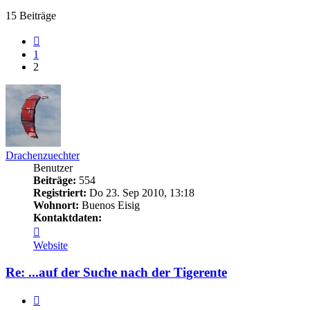
15 Beiträge
Vorherige
1
2
Drachenzuechter
Benutzer
Beiträge:
554
Registriert:
Do 23. Sep 2010, 13:18
Wohnort:
Buenos Eisig
Kontaktdaten:
Kontaktdaten
von
Website
Drachenzuechter
Re: ...auf der Suche nach der Tigerente
Zitieren