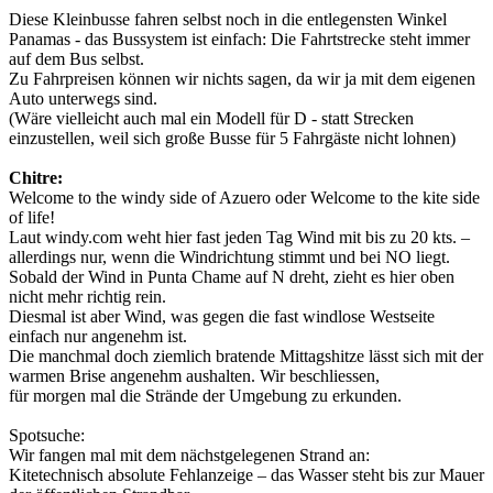
Diese Kleinbusse fahren selbst noch in die entlegensten Winkel
Panamas - das Bussystem ist einfach: Die Fahrtstrecke steht immer
auf dem Bus selbst.
Zu Fahrpreisen können wir nichts sagen, da wir ja mit dem eigenen
Auto unterwegs sind.
(Wäre vielleicht auch mal ein Modell für D - statt Strecken
einzustellen, weil sich große Busse für 5 Fahrgäste nicht lohnen)
Chitre:
Welcome to the windy side of Azuero oder Welcome to the kite side
of life!
Laut windy.com weht hier fast jeden Tag Wind mit bis zu 20 kts. –
allerdings nur, wenn die Windrichtung stimmt und bei NO liegt.
Sobald der Wind in Punta Chame auf N dreht, zieht es hier oben
nicht mehr richtig rein.
Diesmal ist aber Wind, was gegen die fast windlose Westseite
einfach nur angenehm ist.
Die manchmal doch ziemlich bratende Mittagshitze lässt sich mit der
warmen Brise angenehm aushalten. Wir beschliessen,
für morgen mal die Strände der Umgebung zu erkunden.
Spotsuche:
Wir fangen mal mit dem nächstgelegenen Strand an:
Kitetechnisch absolute Fehlanzeige – das Wasser steht bis zur Mauer