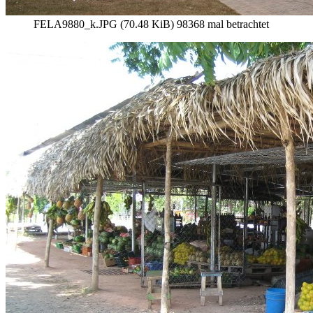
FELA9880_k.JPG (70.48 KiB) 98368 mal betrachtet