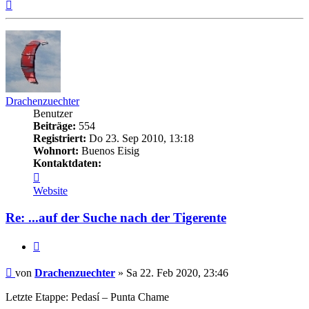
Nach
oben
Drachenzuechter
Benutzer
Beiträge:
554
Registriert:
Do 23. Sep 2010, 13:18
Wohnort:
Buenos Eisig
Kontaktdaten:
Kontaktdaten
von
Website
Drachenzuechter
Re: ...auf der Suche nach der Tigerente
Zitieren
Beitrag
von
Drachenzuechter
»
Sa 22. Feb 2020, 23:46
Letzte Etappe: Pedasí – Punta Chame