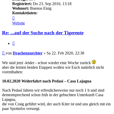
Registriert:
Do 23. Sep 2010, 13:18
Wohnort:
Buenos Eisig
Kontaktdaten:
Kontaktdaten
von
Website
Drachenzuechter
Re: ...auf der Suche nach der Tigerente
Zitieren
Beitrag
von
Drachenzuechter
»
Sa 22. Feb 2020, 22:38
Wir sind jetzt -leider - schon wieder eine Woche zurück
aber die letzten beiden Etappen wollen wir Euch natürlich nicht
vorenthalten:
10.02.2020 Weiterfahrt nach Pedasí – Casa Lajagua
Nach Pedasí fahren wir erfreulicherweise nur noch 1 h und sind
dementsprechend schon früh in der gebuchten Unterkunft Casa
Lajagua,
die von Craig geführt wird, der auch Kiter ist und uns gleich mit ein
paar Spotinfos versorgt.