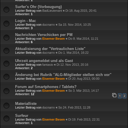
Surfer's Ohr (Vorbeugung)
Letzter Beitrag von
BadLieutenant
«
Di 18. Aug 2015, 20:41
Antworten:
1
Login - Mac
Letzter Beitrag von
ducnarrx
«
Sa 15. Nov 2014, 10:25
Antworten:
3
Nachrichten Verschicken per PM
Letzter Beitrag von
Eiserner Besen
«
Do 8. Mai 2014, 11:21
Antworten:
6
Aktualisierung der "Vertraulichen Liste"
Letzter Beitrag von
ducnarrx
«
Do 1. Mai 2014, 16:22
Uhrzeit angemeldet und als Gast
Letzter Beitrag von
fantasio
«
Di 12. Nov 2013, 20:16
Antworten:
2
Änderung bei Rubrik "ALG-Mitglieder stellen sich vor"
Letzter Beitrag von
Eiserner Besen
«
Di 20. Aug 2013, 00:00
Forum auf Smartphones / Tablets?
Letzter Beitrag von
Eiserner Besen
«
So 3. Mär 2013, 14:17
Antworten:
12
1
2
Materialliste
Letzter Beitrag von
ducnarrx
«
So 24. Feb 2013, 11:28
Surfeur
Letzter Beitrag von
Eiserner Besen
«
Di 19. Feb 2013, 22:31
Antworten:
1