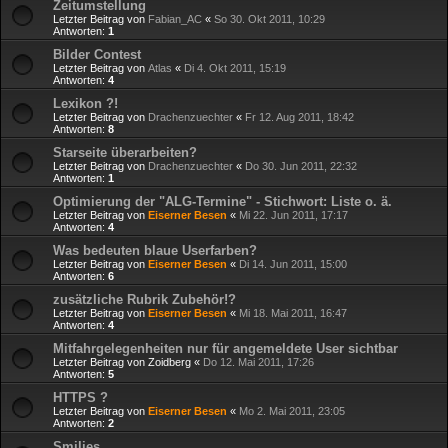
Zeitumstellung
Letzter Beitrag von
Fabian_AC
«
So 30. Okt 2011, 10:29
Antworten:
1
Bilder Contest
Letzter Beitrag von
Atlas
«
Di 4. Okt 2011, 15:19
Antworten:
4
Lexikon ?!
Letzter Beitrag von
Drachenzuechter
«
Fr 12. Aug 2011, 18:42
Antworten:
8
Starseite überarbeiten?
Letzter Beitrag von
Drachenzuechter
«
Do 30. Jun 2011, 22:32
Antworten:
1
Optimierung der "ALG-Termine" - Stichwort: Liste o. ä.
Letzter Beitrag von
Eiserner Besen
«
Mi 22. Jun 2011, 17:17
Antworten:
4
Was bedeuten blaue Userfarben?
Letzter Beitrag von
Eiserner Besen
«
Di 14. Jun 2011, 15:00
Antworten:
6
zusätzliche Rubrik Zubehör!?
Letzter Beitrag von
Eiserner Besen
«
Mi 18. Mai 2011, 16:47
Antworten:
4
Mitfahrgelegenheiten nur für angemeldete User sichtbar
Letzter Beitrag von
Zoidberg
«
Do 12. Mai 2011, 17:26
Antworten:
5
HTTPS ?
Letzter Beitrag von
Eiserner Besen
«
Mo 2. Mai 2011, 23:05
Antworten:
2
Smilies