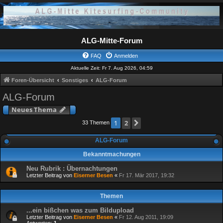
ALG-Mitte-Forum
FAQ
Anmelden
Aktuelle Zeit: Fr 7. Aug 2026, 04:59
Foren-Übersicht
Sonstiges
ALG-Forum
ALG-Forum
Neues Thema
2
Nächste
1
33 Themen
ALG-Forum
Bekanntmachungen
Neu Rubrik : Übernachtungen
Letzter Beitrag von
Eiserner Besen
«
Fr 17. Mär 2017, 19:32
Themen
...ein bißchen was zum Bildupload
Letzter Beitrag von
Eiserner Besen
«
Fr 12. Aug 2011, 19:09
Antworten:
1