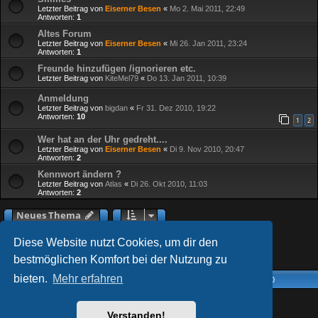
Letzter Beitrag von
Eiserner Besen
«
Mo 2. Mai 2011, 22:49
Antworten:
1
Altes Forum
Letzter Beitrag von
Eiserner Besen
«
Mi 26. Jan 2011, 23:24
Antworten:
1
Freunde hinzufügen /ignorieren etc.
Letzter Beitrag von
KiteMel79
«
Do 13. Jan 2011, 10:39
Anmeldung
Letzter Beitrag von
bigdan
«
Fr 31. Dez 2010, 19:22
Antworten:
10
1
2
Wer hat an der Uhr gedreht....
Letzter Beitrag von
Eiserner Besen
«
Di 9. Nov 2010, 20:47
Antworten:
2
Kennwort ändern ?
Letzter Beitrag von
Atlas
«
Di 26. Okt 2010, 11:03
Antworten:
2
Neues Thema
2
Nächste
1
33 Themen
Diese Website nutzt Cookies, um dir den
bestmöglichen Komfort bei der Nutzung zu
bieten.
Mehr erfahren
Foren-Übersicht
Alle Zeiten sind
UTC+02:00
AcidTech by
ST Software
Updated for phpBB3.2 by
Ian Bradley
Verstanden!
Powered by
phpBB
® Forum Software © phpBB Limited