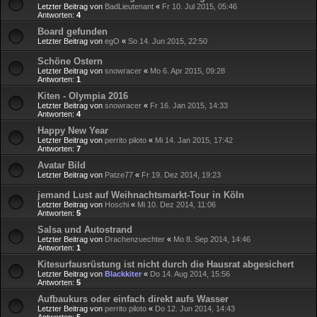
Letzter Beitrag von
BadLieutenant
«
Fr 10. Jul 2015, 05:46
Antworten:
4
Board gefunden
Letzter Beitrag von
egO
«
So 14. Jun 2015, 22:50
Schöne Ostern
Letzter Beitrag von
snowracer
«
Mo 6. Apr 2015, 09:28
Antworten:
1
Kiten - Olympia 2016
Letzter Beitrag von
snowracer
«
Fr 16. Jan 2015, 14:33
Antworten:
4
Happy New Year
Letzter Beitrag von
perrito piloto
«
Mi 14. Jan 2015, 17:42
Antworten:
7
Avatar Bild
Letzter Beitrag von
Patze77
«
Fr 19. Dez 2014, 19:23
jemand Lust auf Weihnachtsmarkt-Tour in Köln
Letzter Beitrag von
Hoschi
«
Mi 10. Dez 2014, 11:06
Antworten:
5
Salsa und Autostrand
Letzter Beitrag von
Drachenzuechter
«
Mo 8. Sep 2014, 14:46
Antworten:
1
Kitesurfausrüstung ist nicht durch die Hausrat abgesichert
Letzter Beitrag von
Blackkiter
«
Do 14. Aug 2014, 15:56
Antworten:
5
Aufbaukurs oder einfach direkt aufs Wasser
Letzter Beitrag von
perrito piloto
«
Do 12. Jun 2014, 14:43
Antworten:
5