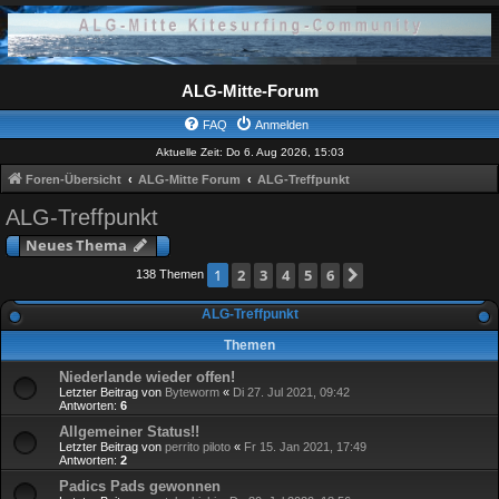
ALG-Mitte-Forum
FAQ
Anmelden
Aktuelle Zeit: Do 6. Aug 2026, 15:03
Foren-Übersicht
ALG-Mitte Forum
ALG-Treffpunkt
ALG-Treffpunkt
Neues Thema
2
3
4
5
6
Nächste
1
138 Themen
ALG-Treffpunkt
Themen
Niederlande wieder offen!
Letzter Beitrag von
Byteworm
«
Di 27. Jul 2021, 09:42
Antworten:
6
Allgemeiner Status!!
Letzter Beitrag von
perrito piloto
«
Fr 15. Jan 2021, 17:49
Antworten:
2
Padics Pads gewonnen