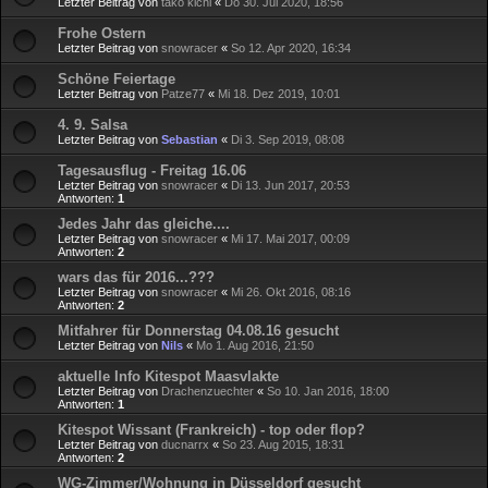
Letzter Beitrag von
tako kichi
«
Do 30. Jul 2020, 18:56
Frohe Ostern
Letzter Beitrag von
snowracer
«
So 12. Apr 2020, 16:34
Schöne Feiertage
Letzter Beitrag von
Patze77
«
Mi 18. Dez 2019, 10:01
4. 9. Salsa
Letzter Beitrag von
Sebastian
«
Di 3. Sep 2019, 08:08
Tagesausflug - Freitag 16.06
Letzter Beitrag von
snowracer
«
Di 13. Jun 2017, 20:53
Antworten:
1
Jedes Jahr das gleiche....
Letzter Beitrag von
snowracer
«
Mi 17. Mai 2017, 00:09
Antworten:
2
wars das für 2016...???
Letzter Beitrag von
snowracer
«
Mi 26. Okt 2016, 08:16
Antworten:
2
Mitfahrer für Donnerstag 04.08.16 gesucht
Letzter Beitrag von
Nils
«
Mo 1. Aug 2016, 21:50
aktuelle Info Kitespot Maasvlakte
Letzter Beitrag von
Drachenzuechter
«
So 10. Jan 2016, 18:00
Antworten:
1
Kitespot Wissant (Frankreich) - top oder flop?
Letzter Beitrag von
ducnarrx
«
So 23. Aug 2015, 18:31
Antworten:
2
WG-Zimmer/Wohnung in Düsseldorf gesucht