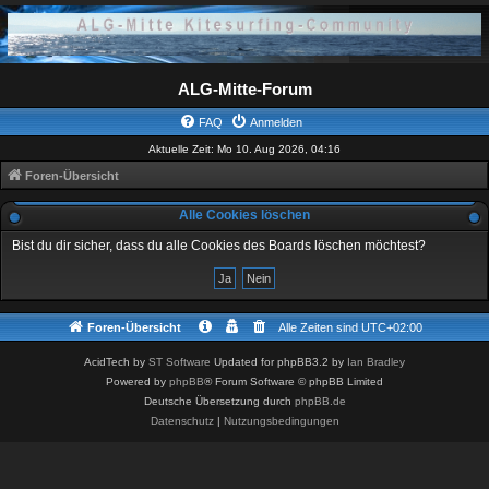
ALG-Mitte-Forum
FAQ
Anmelden
Aktuelle Zeit: Mo 10. Aug 2026, 04:16
Foren-Übersicht
Alle Cookies löschen
Bist du dir sicher, dass du alle Cookies des Boards löschen möchtest?
Foren-Übersicht
Alle Zeiten sind
UTC+02:00
AcidTech by
ST Software
Updated for phpBB3.2 by
Ian Bradley
Powered by
phpBB
® Forum Software © phpBB Limited
Deutsche Übersetzung durch
phpBB.de
Datenschutz
|
Nutzungsbedingungen