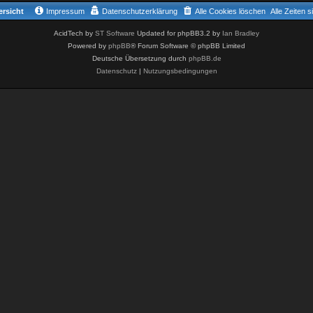
rsicht
Impressum
Datenschutzerklärung
Alle Cookies löschen
Alle Zeiten 
AcidTech by
ST Software
Updated for phpBB3.2 by
Ian Bradley
Powered by
phpBB
® Forum Software © phpBB Limited
Deutsche Übersetzung durch
phpBB.de
Datenschutz
|
Nutzungsbedingungen