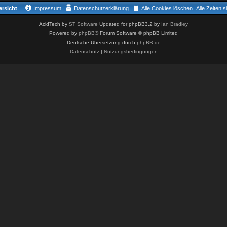
rsicht
Impressum
Datenschutzerklärung
Alle Cookies löschen
Alle Zeiten 
AcidTech by
ST Software
Updated for phpBB3.2 by
Ian Bradley
Powered by
phpBB
® Forum Software © phpBB Limited
Deutsche Übersetzung durch
phpBB.de
Datenschutz
|
Nutzungsbedingungen