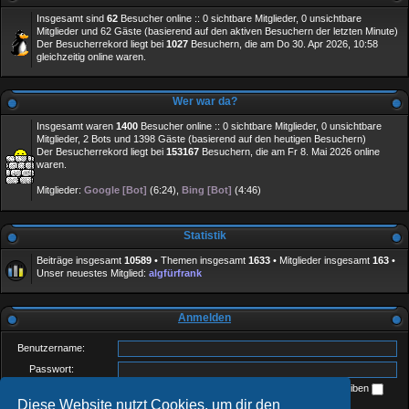
Insgesamt sind
62
Besucher online :: 0 sichtbare Mitglieder, 0 unsichtbare
Mitglieder und 62 Gäste (basierend auf den aktiven Besuchern der letzten Minute)
Der Besucherrekord liegt bei
1027
Besuchern, die am Do 30. Apr 2026, 10:58
gleichzeitig online waren.
Wer war da?
Insgesamt waren
1400
Besucher online :: 0 sichtbare Mitglieder, 0 unsichtbare
Mitglieder, 2 Bots und 1398 Gäste (basierend auf den heutigen Besuchern)
Der Besucherrekord liegt bei
153167
Besuchern, die am Fr 8. Mai 2026 online
waren.
Mitglieder:
Google [Bot]
(6:24),
Bing [Bot]
(4:46)
Statistik
Beiträge insgesamt
10589
• Themen insgesamt
1633
• Mitglieder insgesamt
163
•
Unser neuestes Mitglied:
algfürfrank
Anmelden
Benutzername:
Passwort:
Ich habe mein Passwort vergessen
Angemeldet bleiben
Diese Website nutzt Cookies, um dir den