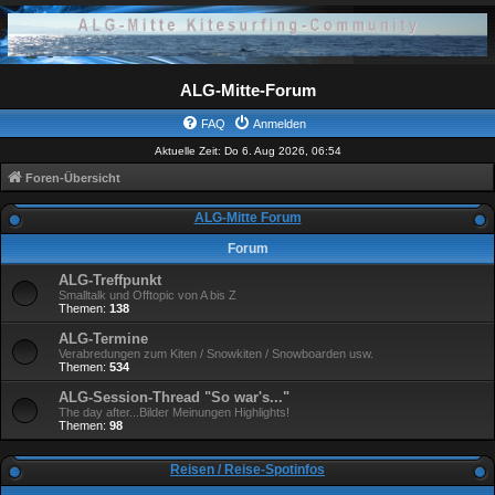
ALG-Mitte-Forum
FAQ
Anmelden
Aktuelle Zeit: Do 6. Aug 2026, 06:54
Foren-Übersicht
ALG-Mitte Forum
Forum
ALG-Treffpunkt
Smalltalk und Offtopic von A bis Z
Themen:
138
ALG-Termine
Verabredungen zum Kiten / Snowkiten / Snowboarden usw.
Themen:
534
ALG-Session-Thread "So war's..."
The day after...Bilder Meinungen Highlights!
Themen:
98
Reisen / Reise-Spotinfos