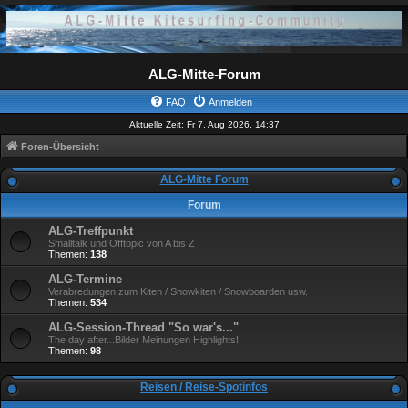
ALG-Mitte-Forum
FAQ
Anmelden
Aktuelle Zeit: Fr 7. Aug 2026, 14:37
Foren-Übersicht
ALG-Mitte Forum
Forum
ALG-Treffpunkt
Smalltalk und Offtopic von A bis Z
Themen:
138
ALG-Termine
Verabredungen zum Kiten / Snowkiten / Snowboarden usw.
Themen:
534
ALG-Session-Thread "So war's..."
The day after...Bilder Meinungen Highlights!
Themen:
98
Reisen / Reise-Spotinfos