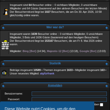
Insgesamt sind
64
Besucher online :: 0 sichtbare Mitglieder, 0 unsichtbare
Mitglieder und 64 Gäste (basierend auf den aktiven Besuchern der letzten Minute)
Der Besucherrekord liegt bei
1027
Besuchern, die am Do 30. Apr 2026, 10:58
gleichzeitig online waren.
Wer war da?
Insgesamt waren
1639
Besucher online :: 0 sichtbare Mitglieder, 0 unsichtbare
Mitglieder, 3 Bots und 1636 Gäste (basierend auf den heutigen Besuchern)
Der Besucherrekord liegt bei
153167
Besuchern, die am Fr 8. Mai 2026 online
waren.
Mitglieder:
Bing [Bot]
(14:34),
Majestic-12 [Bot]
(13:18),
Google [Bot]
(13:03)
Statistik
Beiträge insgesamt
10589
• Themen insgesamt
1633
• Mitglieder insgesamt
163
•
Unser neuestes Mitglied:
algfürfrank
Anmelden
Benutzername:
Passwort:
Ich habe mein Passwort vergessen
Angemeldet bleiben
Diese Website nutzt Cookies, um dir den