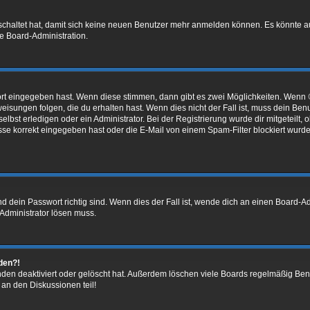
eschaltet hat, damit sich keine neuen Benutzer mehr anmelden können. Es könnte 
ie Board-Administration.
ort eingegeben hast. Wenn diese stimmen, dann gibt es zwei Möglichkeiten. Wenn
isungen folgen, die du erhalten hast. Wenn dies nicht der Fall ist, muss dein Benu
bst erledigen oder ein Administrator. Bei der Registrierung wurde dir mitgeteilt, ob
se korrekt eingegeben hast oder die E-Mail von einem Spam-Filter blockiert wurde
 dein Passwort richtig sind. Wenn dies der Fall ist, wende dich an einen Board-Adm
 Administrator lösen muss.
lden?!
den deaktiviert oder gelöscht hat. Außerdem löschen viele Boards regelmäßig Benu
 an den Diskussionen teil!