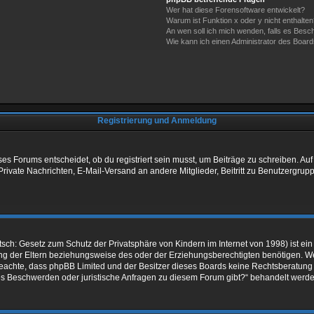
Wer hat diese Forensoftware entwickelt?
Warum ist Funktion x oder y nicht enthalte
An wen soll ich mich wenden, falls es Besc
Wie kann ich einen Administrator des Board
Registrierung und Anmeldung
 Forums entscheidet, ob du registriert sein musst, um Beiträge zu schreiben. Auf jed
Private Nachrichten, E-Mail-Versand an andere Mitglieder, Beitritt zu Benutzergrupp
sch: Gesetz zum Schutz der Privatsphäre von Kindern im Internet von 1998) ist ein
 der Eltern beziehungsweise des oder der Erziehungsberechtigten benötigen. Wenn 
tte beachte, dass phpBB Limited und der Besitzer dieses Boards keine Rechtsberatun
ls es Beschwerden oder juristische Anfragen zu diesem Forum gibt?“ behandelt werd