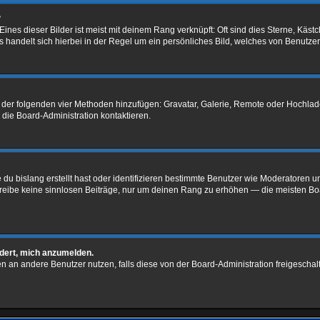
?
nes dieser Bilder ist meist mit deinem Rang verknüpft: Oft sind dies Sterne, Käst
 handelt sich hierbei in der Regel um ein persönliches Bild, welches von Benutzer 
ne der folgenden vier Methoden hinzufügen: Gravatar, Galerie, Remote oder Hochl
die Board-Administration kontaktieren.
du bislang erstellt hast oder identifizieren bestimmte Benutzer wie Moderatoren 
schreibe keine sinnlosen Beiträge, nur um deinen Rang zu erhöhen — die meisten Bo
rdert, mich anzumelden.
chten an andere Benutzer nutzen, falls diese von der Board-Administration freiges