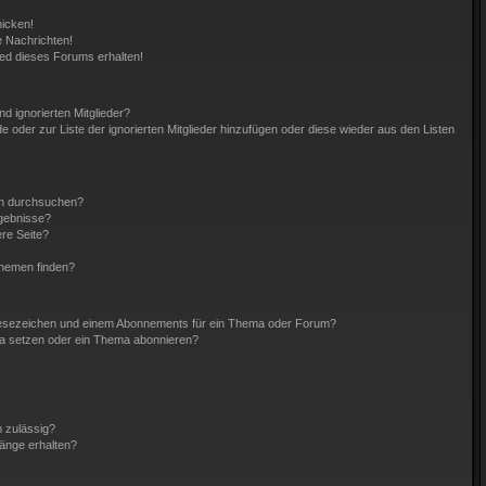
hicken!
 Nachrichten!
ied dieses Forums erhalten!
d ignorierten Mitglieder?
de oder zur Liste der ignorierten Mitglieder hinzufügen oder diese wieder aus den Listen
en durchsuchen?
rgebnisse?
re Seite?
Themen finden?
Lesezeichen und einem Abonnements für ein Thema oder Forum?
ma setzen oder ein Thema abonnieren?
 zulässig?
hänge erhalten?