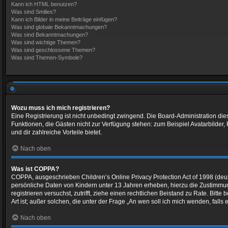
Kann ich HTML benutzen?
Was sind Smilies?
Kann ich Bilder in meine Beiträge einfügen?
Was sind globale Bekanntmachungen?
Was sind Bekanntmachungen?
Was sind wichtige Themen?
Was sind geschlossene Themen?
Was sind Themen-Symbole?
Wozu muss ich mich registrieren?
Eine Registrierung ist nicht unbedingt zwingend. Die Board-Administration dieses
Funktionen, die Gästen nicht zur Verfügung stehen: zum Beispiel Avatarbilder, 
und dir zahlreiche Vorteile bietet.
Nach oben
Was ist COPPA?
COPPA, ausgeschrieben Children’s Online Privacy Protection Act of 1998 (deut
persönliche Daten von Kindern unter 13 Jahren erheben, hierzu die Zustimmung
registrieren versuchst, zutrifft, ziehe einen rechtlichen Beistand zu Rate. Bi
Art ist; außer solchen, die unter der Frage „An wen soll ich mich wenden, fal
Nach oben