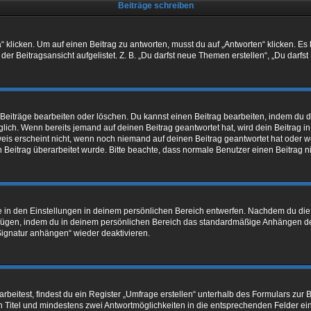
Beiträge schreiben
cken. Um auf einen Beitrag zu antworten, musst du auf „Antworten“ klicken. Es kön
r Beitragsansicht aufgelistet. Z. B. „Du darfst neue Themen erstellen“, „Du darfst
 Beiträge bearbeiten oder löschen. Du kannst einen Beitrag bearbeiten, indem du 
öglich. Wenn bereits jemand auf deinen Beitrag geantwortet hat, wird dein Beitrag 
weis erscheint nicht, wenn noch niemand auf deinen Beitrag geantwortet hat oder w
ein Beitrag überarbeitet wurde. Bitte beachte, dass normale Benutzer einen Beitrag
in den Einstellungen in deinem persönlichen Bereich entwerfen. Nachdem du die Si
ufügen, indem du in deinem persönlichen Bereich das standardmäßige Anhängen de
„Signatur anhängen“ wieder deaktivieren.
itest, findest du ein Register „Umfrage erstellen“ unterhalb des Formulars zur Be
en Titel und mindestens zwei Antwortmöglichkeiten in die entsprechenden Felder ei