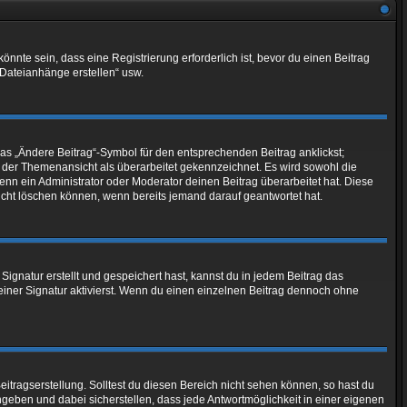
nte sein, dass eine Registrierung erforderlich ist, bevor du einen Beitrag
 Dateianhänge erstellen“ usw.
das „Ändere Beitrag“-Symbol für den entsprechenden Beitrag anklickst;
in der Themenansicht als überarbeitet gekennzeichnet. Es wird sowohl die
enn ein Administrator oder Moderator deinen Beitrag überarbeitet hat. Diese
 nicht löschen können, wenn bereits jemand darauf geantwortet hat.
gnatur erstellt und gespeichert hast, kannst du in jedem Beitrag das
iner Signatur aktivierst. Wenn du einen einzelnen Beitrag dennoch ohne
itragserstellung. Solltest du diesen Bereich nicht sehen können, so hast du
ngeben und dabei sicherstellen, dass jede Antwortmöglichkeit in einer eigenen