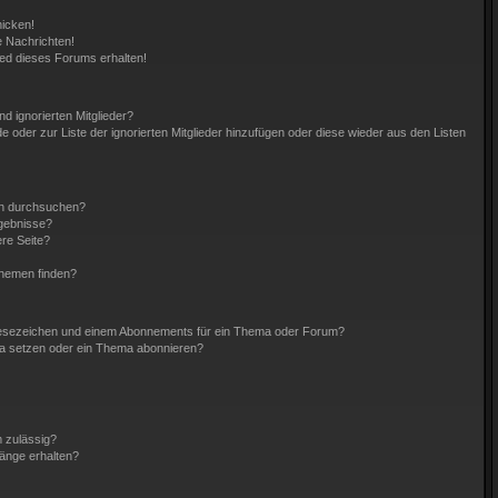
hicken!
 Nachrichten!
ied dieses Forums erhalten!
d ignorierten Mitglieder?
de oder zur Liste der ignorierten Mitglieder hinzufügen oder diese wieder aus den Listen
en durchsuchen?
rgebnisse?
re Seite?
Themen finden?
Lesezeichen und einem Abonnements für ein Thema oder Forum?
ma setzen oder ein Thema abonnieren?
 zulässig?
hänge erhalten?