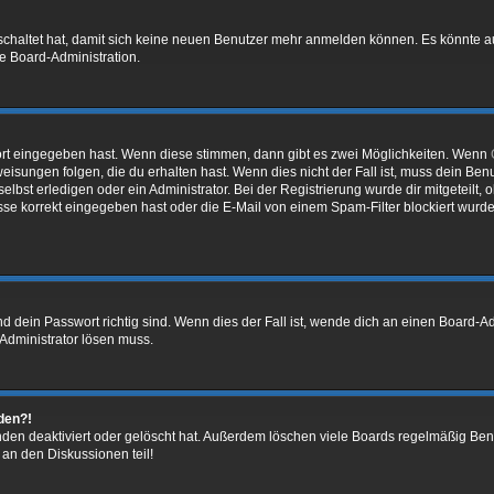
eschaltet hat, damit sich keine neuen Benutzer mehr anmelden können. Es könnte 
ie Board-Administration.
ort eingegeben hast. Wenn diese stimmen, dann gibt es zwei Möglichkeiten. Wenn
isungen folgen, die du erhalten hast. Wenn dies nicht der Fall ist, muss dein Benu
bst erledigen oder ein Administrator. Bei der Registrierung wurde dir mitgeteilt, ob
se korrekt eingegeben hast oder die E-Mail von einem Spam-Filter blockiert wurde
 dein Passwort richtig sind. Wenn dies der Fall ist, wende dich an einen Board-Adm
 Administrator lösen muss.
lden?!
den deaktiviert oder gelöscht hat. Außerdem löschen viele Boards regelmäßig Benu
 an den Diskussionen teil!