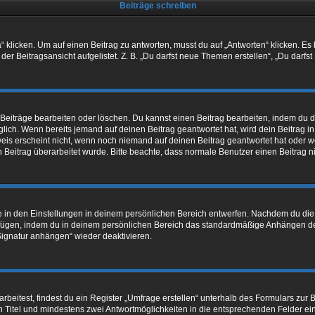
Beiträge schreiben
cken. Um auf einen Beitrag zu antworten, musst du auf „Antworten“ klicken. Es kön
r Beitragsansicht aufgelistet. Z. B. „Du darfst neue Themen erstellen“, „Du darfst
 Beiträge bearbeiten oder löschen. Du kannst einen Beitrag bearbeiten, indem du 
öglich. Wenn bereits jemand auf deinen Beitrag geantwortet hat, wird dein Beitrag 
weis erscheint nicht, wenn noch niemand auf deinen Beitrag geantwortet hat oder w
ein Beitrag überarbeitet wurde. Bitte beachte, dass normale Benutzer einen Beitrag
in den Einstellungen in deinem persönlichen Bereich entwerfen. Nachdem du die Si
ufügen, indem du in deinem persönlichen Bereich das standardmäßige Anhängen de
„Signatur anhängen“ wieder deaktivieren.
itest, findest du ein Register „Umfrage erstellen“ unterhalb des Formulars zur Be
en Titel und mindestens zwei Antwortmöglichkeiten in die entsprechenden Felder ei