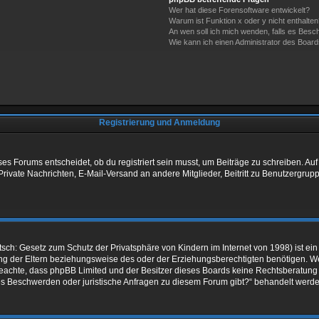
Wer hat diese Forensoftware entwickelt?
Warum ist Funktion x oder y nicht enthalte
An wen soll ich mich wenden, falls es Besc
Wie kann ich einen Administrator des Board
Registrierung und Anmeldung
 Forums entscheidet, ob du registriert sein musst, um Beiträge zu schreiben. Auf jed
Private Nachrichten, E-Mail-Versand an andere Mitglieder, Beitritt zu Benutzergrupp
sch: Gesetz zum Schutz der Privatsphäre von Kindern im Internet von 1998) ist ein
 der Eltern beziehungsweise des oder der Erziehungsberechtigten benötigen. Wenn 
tte beachte, dass phpBB Limited und der Besitzer dieses Boards keine Rechtsberatun
ls es Beschwerden oder juristische Anfragen zu diesem Forum gibt?“ behandelt werd