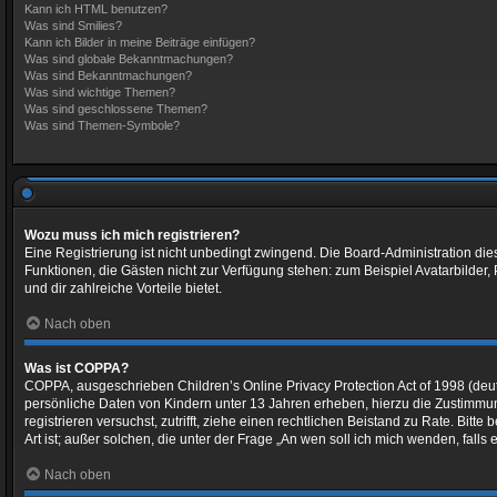
Kann ich HTML benutzen?
Was sind Smilies?
Kann ich Bilder in meine Beiträge einfügen?
Was sind globale Bekanntmachungen?
Was sind Bekanntmachungen?
Was sind wichtige Themen?
Was sind geschlossene Themen?
Was sind Themen-Symbole?
Wozu muss ich mich registrieren?
Eine Registrierung ist nicht unbedingt zwingend. Die Board-Administration dieses
Funktionen, die Gästen nicht zur Verfügung stehen: zum Beispiel Avatarbilder, 
und dir zahlreiche Vorteile bietet.
Nach oben
Was ist COPPA?
COPPA, ausgeschrieben Children’s Online Privacy Protection Act of 1998 (deut
persönliche Daten von Kindern unter 13 Jahren erheben, hierzu die Zustimmung
registrieren versuchst, zutrifft, ziehe einen rechtlichen Beistand zu Rate. Bi
Art ist; außer solchen, die unter der Frage „An wen soll ich mich wenden, fal
Nach oben