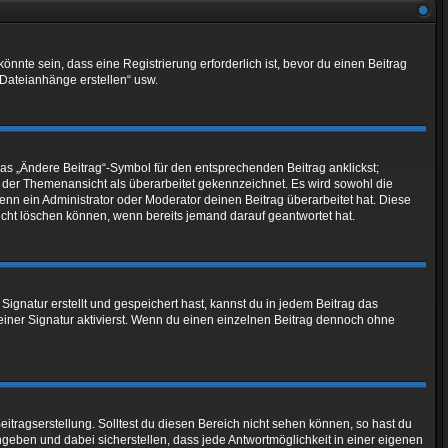
nte sein, dass eine Registrierung erforderlich ist, bevor du einen Beitrag
 Dateianhänge erstellen“ usw.
das „Ändere Beitrag“-Symbol für den entsprechenden Beitrag anklickst;
in der Themenansicht als überarbeitet gekennzeichnet. Es wird sowohl die
enn ein Administrator oder Moderator deinen Beitrag überarbeitet hat. Diese
 nicht löschen können, wenn bereits jemand darauf geantwortet hat.
gnatur erstellt und gespeichert hast, kannst du in jedem Beitrag das
iner Signatur aktivierst. Wenn du einen einzelnen Beitrag dennoch ohne
itragserstellung. Solltest du diesen Bereich nicht sehen können, so hast du
ngeben und dabei sicherstellen, dass jede Antwortmöglichkeit in einer eigenen