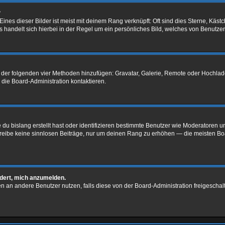
?
nes dieser Bilder ist meist mit deinem Rang verknüpft: Oft sind dies Sterne, Käst
 handelt sich hierbei in der Regel um ein persönliches Bild, welches von Benutzer 
ne der folgenden vier Methoden hinzufügen: Gravatar, Galerie, Remote oder Hochl
die Board-Administration kontaktieren.
du bislang erstellt hast oder identifizieren bestimmte Benutzer wie Moderatoren 
schreibe keine sinnlosen Beiträge, nur um deinen Rang zu erhöhen — die meisten Bo
rdert, mich anzumelden.
chten an andere Benutzer nutzen, falls diese von der Board-Administration freiges