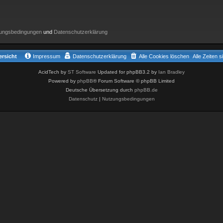
ungsbedingungen
und
Datenschutzerklärung
rsicht
Impressum
Datenschutzerklärung
Alle Cookies löschen
Alle Zeiten 
AcidTech by
ST Software
Updated for phpBB3.2 by
Ian Bradley
Powered by
phpBB
® Forum Software © phpBB Limited
Deutsche Übersetzung durch
phpBB.de
Datenschutz
|
Nutzungsbedingungen